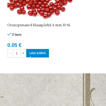
Oranzpunased klaaspärlid 4 mm 10 tk
Lillad klaaspärl
3 laos
13 laos
0.05
€
0.05
€
LISA KORVI
LI
..