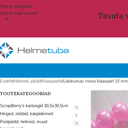
Skip to navigation
Skip to main content
Tasuta s
Esileht
Helmed, pärlid
Klaaspärlid
Läbikumav roosa klaaspärl 10 mm 
TOOTEKATEGOORIAD
ScrapBerry's kartongid 30,5x30,5cm
31
Hinged, nööbid, käepidemed
8
Poolpärlid, helmed, muud
25