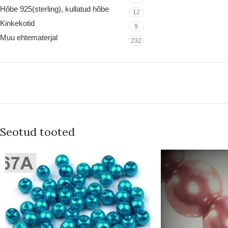
Hõbe 925(sterling), kullatud hõbe
12
Kinkekotid
9
Muu ehtematerjal
232
Seotud tooted