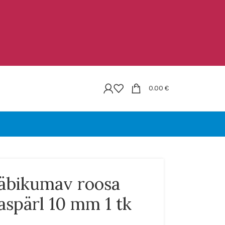
0.00
€
äbikumav roosa
aspärl 10 mm 1 tk