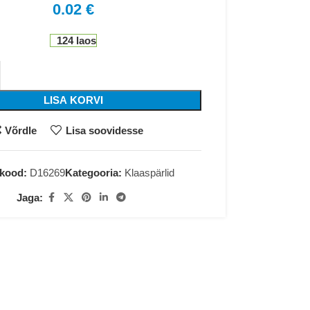
0.02
€
124 laos
LISA KORVI
Võrdle
Lisa soovidesse
ekood:
D16269
Kategooria:
Klaaspärlid
Jaga: