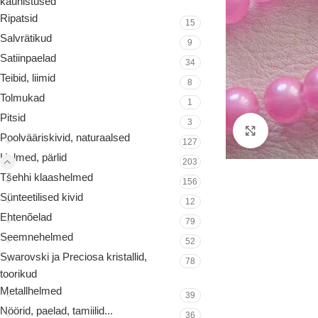
kaunistused
Ripatsid
15
Salvrätikud
9
Satiinpaelad
34
Teibid, liimid
8
Tolmukad
1
Pitsid
3
Suurenda
Poolvääriskivid, naturaalsed
127
Helmed, pärlid
203
Tšehhi klaashelmed
156
Sünteetilised kivid
12
Ehtenõelad
79
Seemnehelmed
52
Swarovski ja Preciosa kristallid,
78
toorikud
Metallhelmed
39
Nöörid, paelad, tamiilid...
36