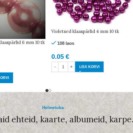
Violetsed klaaspärlid 4 mm 10 tk
laaspärlid 6 mm 10 tk
108 laos
0.05
€
LISA KORVI
KORVI
Helmetuba
aid ehteid, kaarte, albumeid, karpe.