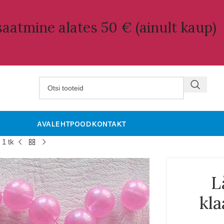
aatmine alates 50 € (ainult kaup)
AVALEHT
POOD
KONTAKT
1 tk
L
kla