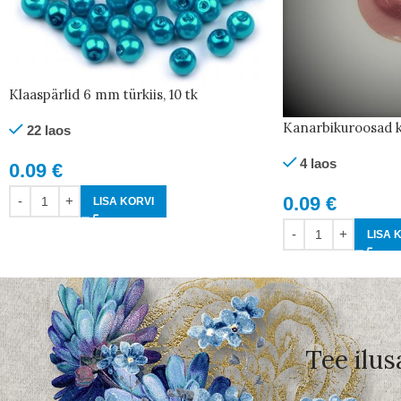
Klaaspärlid 6 mm türkiis, 10 tk
Kanarbikuroosad k
22 laos
4 laos
0.09
€
0.09
€
LISA KORVI
LISA 
Tee ilus