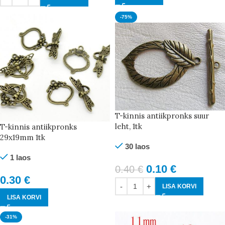
-75%
T-kinnis antiikpronks suur
leht, 1tk
T-kinnis antiikpronks
29x19mm 1tk
30 laos
1 laos
0.10
€
0.40
€
0.30
€
LISA KORVI
LISA KORVI
-31%