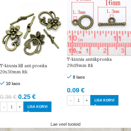
T-kinnis antiikpronks
29x19mm 1tk
T-kinnis lill ant.pronks
20x30mm 1tk
8 laos
10 laos
0.09
€
0.25
€
0.36
€
LISA KORVI
LISA KORVI
Lae veel tooteid