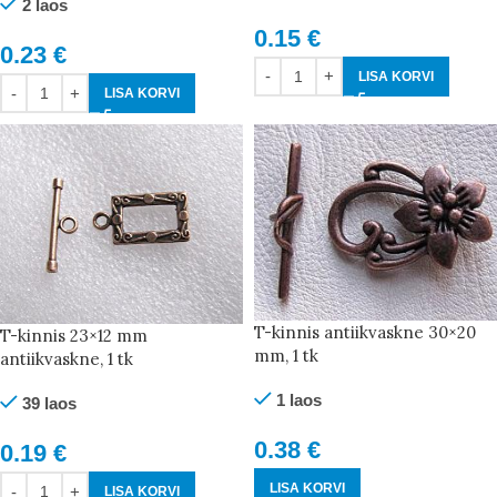
2 laos
0.15
€
0.23
€
LISA KORVI
LISA KORVI
T-kinnis antiikvaskne 30×20
T-kinnis 23×12 mm
mm, 1 tk
antiikvaskne, 1 tk
1 laos
39 laos
0.38
€
0.19
€
LISA KORVI
LISA KORVI