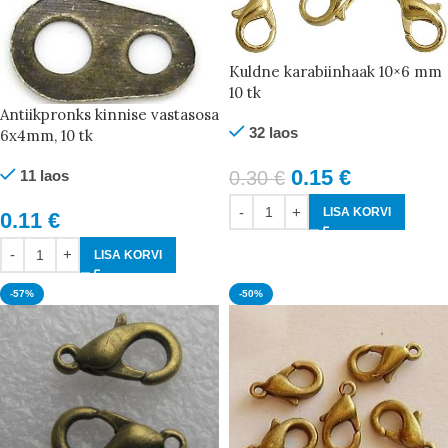
Kuldne karabiinhaak 10×6 mm
10 tk
Antiikpronks kinnise vastasosa
32 laos
6x4mm, 10 tk
0.15
€
11 laos
0.30
€
LISA KORVI
0.11
€
LISA KORVI
-57%
-50%