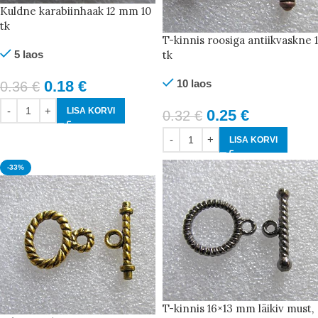
Kuldne karabiinhaak 12 mm 10
tk
T-kinnis roosiga antiikvaskne 1
tk
5 laos
10 laos
0.18
€
0.36
€
LISA KORVI
0.25
€
0.32
€
LISA KORVI
-33%
T-kinnis 16×13 mm läikiv must,