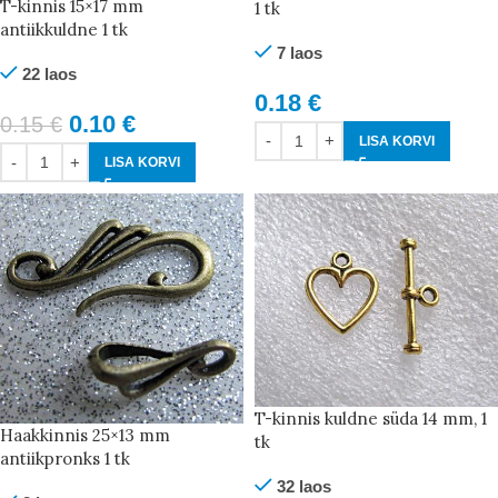
T-kinnis 15×17 mm
1 tk
antiikkuldne 1 tk
7 laos
22 laos
0.18
€
0.10
€
0.15
€
LISA KORVI
LISA KORVI
T-kinnis kuldne süda 14 mm, 1
Haakkinnis 25×13 mm
tk
antiikpronks 1 tk
32 laos