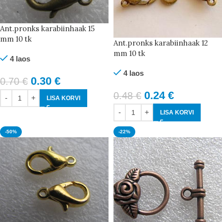
Ant.pronks karabiinhaak 15
mm 10 tk
Ant.pronks karabiinhaak 12
mm 10 tk
4 laos
4 laos
0.30
€
0.70
€
0.24
€
0.48
€
LISA KORVI
LISA KORVI
-50%
-22%