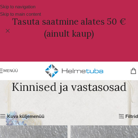
Skip to navigation
Skip to main content
Tasuta saatmine alates 50 €
(ainult kaup)
MENÜÜ
Kinnised ja vastasosad
Esileht
Muu ehtematerjal
Kinnised ja vastasosad
Kuvatakse 1–18 tulemust 22-st
Kuva küljemenüü
Filtrid