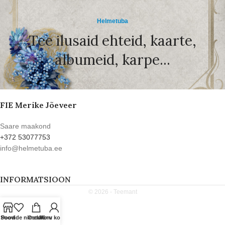
Helmetuba
Tee ilusaid ehteid, kaarte,
albumeid, karpe...
FIE Merike Jõeveer
Saare maakond
+372 53077753
info@helmetuba.ee
INFORMATSIOON
© 2026 -
Teemant
Soovide nimekiri
Pood
Ostukorv
Minu konto