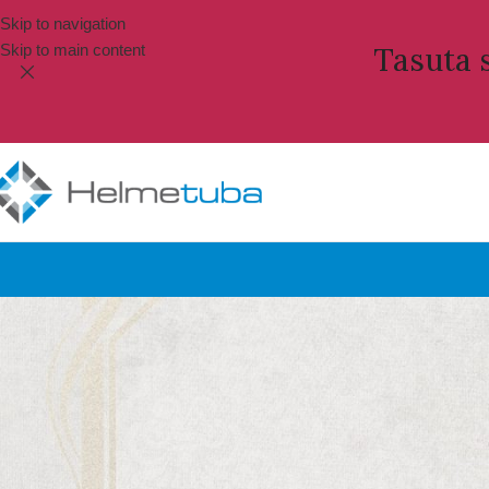
Skip to navigation
Skip to main content
Tasuta s
i sisse
ajanimi või e-posti aadress
*