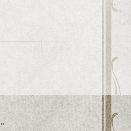
 kogemuse
mis on kirjeldatud
..