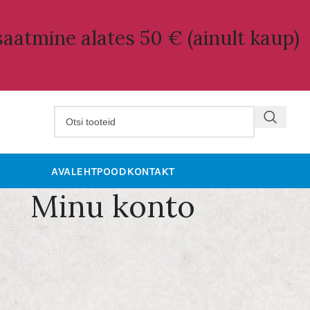
aatmine alates 50 € (ainult kaup)
AVALEHT
POOD
KONTAKT
Minu konto
Registreeru
Kasutajanimi
*