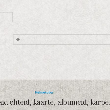
E-posti aadress
*
Parool
*
parooli?
Sinu isikuandmeid töödeldakse sinu veebilehe kasutamise
toetamiseks, sinu konto ligipääsu haldamiseks ja muul viisil, 
meie
privaatsuspoliitika
.
REGISTREERU
Helmetuba
aid ehteid, kaarte, albumeid, karpe.