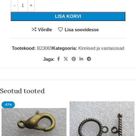
LISA KORVI
Võrdle
Lisa soovidesse
Tootekood:
B23069
Kategooria:
Kinnised ja vastasosad
Jaga:
Seotud tooted
-57%