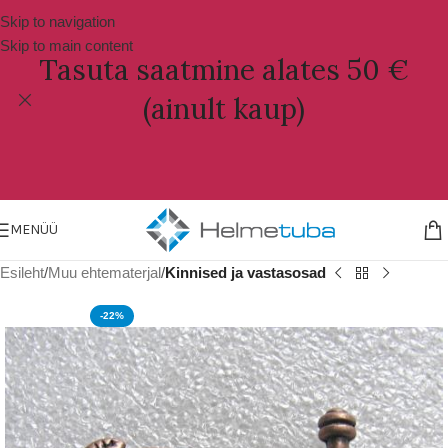
Skip to navigation
Skip to main content
Tasuta saatmine alates 50 €
(ainult kaup)
MENÜÜ
Esileht
Muu ehtematerjal
Kinnised ja vastasosad
-22%