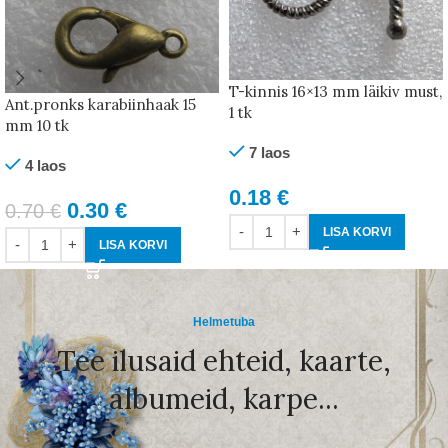
T-kinnis 16×13 mm läikiv must,
Ant.pronks karabiinhaak 15
1 tk
mm 10 tk
7 laos
4 laos
0.18
€
0.30
€
0.70
€
LISA KORVI
LISA KORVI
Helmetuba
Tee ilusaid ehteid, kaarte,
albumeid, karpe...