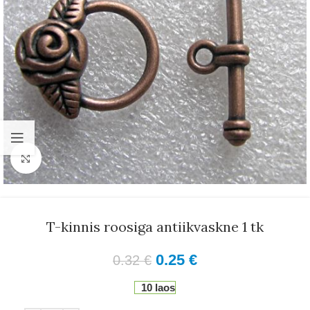
Suurenda
T-kinnis roosiga antiikvaskne 1 tk
0.25
€
0.32
€
10 laos