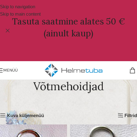
Skip to navigation
Skip to main content
Tasuta saatmine alates 50 €
(ainult kaup)
MENÜÜ
Võtmehoidjad
Esileht
Poolvääriskivid, naturaalsed
Võtmehoidjad
Kuvatakse kõik 2 tulemust
Kuva küljemenüü
Filtrid