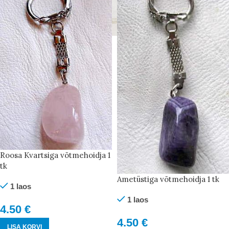
Roosa Kvartsiga võtmehoidja 1
tk
Ametüstiga võtmehoidja 1 tk
1 laos
1 laos
4.50
€
4.50
€
LISA KORVI