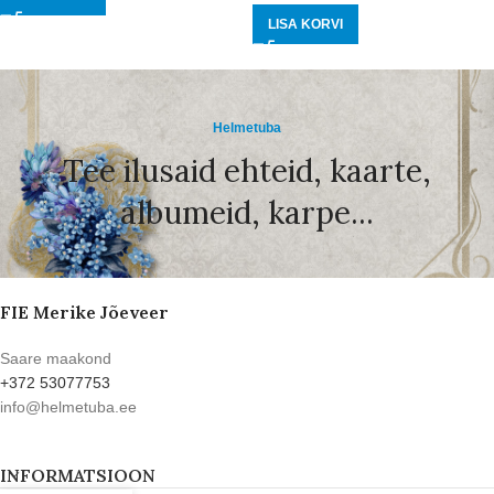
LISA KORVI
Helmetuba
Tee ilusaid ehteid, kaarte,
albumeid, karpe...
FIE Merike Jõeveer
Saare maakond
+372 53077753
info@helmetuba.ee
INFORMATSIOON