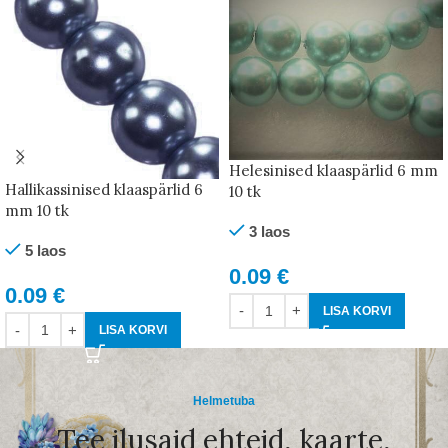
Helesinised klaaspärlid 6 mm
Hallikassinised klaaspärlid 6
10 tk
mm 10 tk
3 laos
5 laos
0.09
€
0.09
€
LISA KORVI
LISA KORVI
Helmetuba
Tee ilusaid ehteid, kaarte,