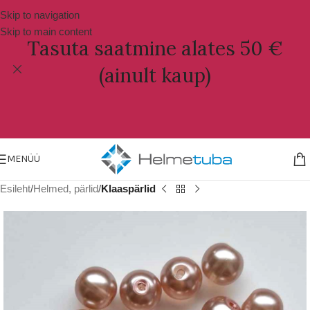
Skip to navigation
Skip to main content
Tasuta saatmine alates 50 €
(ainult kaup)
MENÜÜ
Esileht
Helmed, pärlid
Klaaspärlid