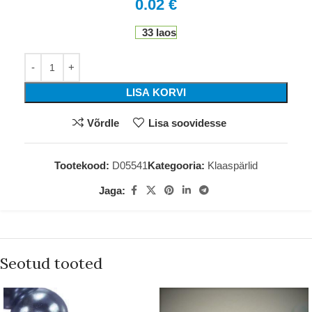
0.02
€
33 laos
LISA KORVI
Võrdle
Lisa soovidesse
Tootekood:
D05541
Kategooria:
Klaaspärlid
Jaga:
Seotud tooted