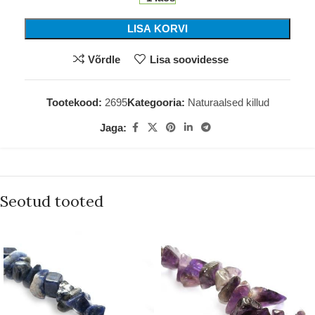
LISA KORVI
Võrdle
Lisa soovidesse
Tootekood:
2695
Kategooria:
Naturaalsed killud
Jaga:
Seotud tooted