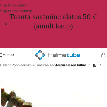
Skip to navigation
Skip to main content
Tasuta saatmine alates 50 €
(ainult kaup)
MENÜÜ
Esileht
Poolvääriskivid, naturaalsed
Naturaalsed killud