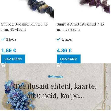
Suured Sodaliidi killud 7-15
Suured Ametüsti killud 7-15
mm, 43-45cm
mm, ca 88cm
1 laos
1 laos
1.89
€
4.36
€
LISA KORVI
LISA KORVI
Helmetuba
Tee ilusaid ehteid, kaarte,
albumeid, karpe...