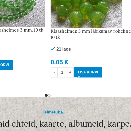
ashelmes 3 mm, 10 tk
Klaashelmes 3 mm läbikumav roheline
10 tk
21 laos
0.05
€
KORVI
LISA KORVI
Helmetuba
aid ehteid, kaarte, albumeid, karpe.