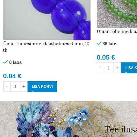
Ümar roheline kla
Ümar tumesinine klaashelmes 3 mm, 10
36 laos
tk
0.05
€
6 laos
LISA 
0.04
€
LISA KORVI
Tee ilus