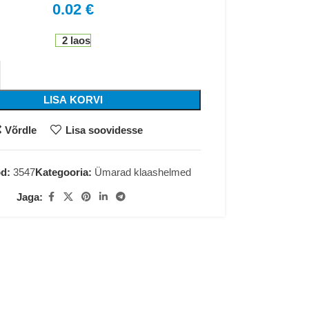
0.02
€
2 laos
LISA KORVI
Võrdle
Lisa soovidesse
od:
3547
Kategooria:
Ümarad klaashelmed
Jaga: