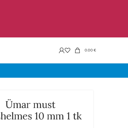
0.00
€
Ümar must
shelmes 10 mm 1 tk