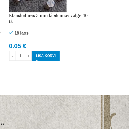
Klaashelmes 3 mm läbikumav valge, 10
tk
,
Ümar roheline 
18 laos
37 laos
0.05
€
0.02
€
LISA KORVI
LI
..