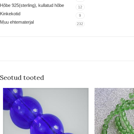
Hõbe 925(sterling), kullatud hõbe
12
Kinkekotid
9
Muu ehtematerjal
232
Seotud tooted