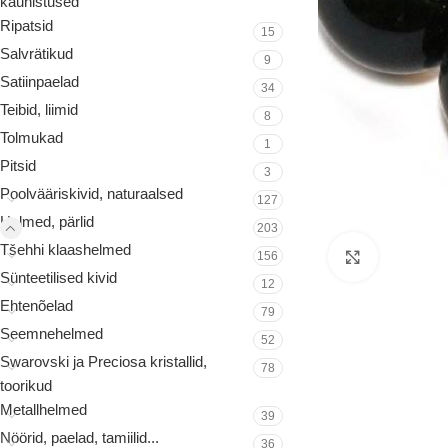
kaunistused
Ripatsid
15
Salvrätikud
9
Satiinpaelad
34
Teibid, liimid
8
Tolmukad
1
Pitsid
3
Poolvääriskivid, naturaalsed
127
Helmed, pärlid
203
Tšehhi klaashelmed
156
Suurenda
Sünteetilised kivid
12
Ehtenõelad
79
Seemnehelmed
52
Swarovski ja Preciosa kristallid,
78
toorikud
Metallhelmed
39
Nöörid, paelad, tamiilid...
36