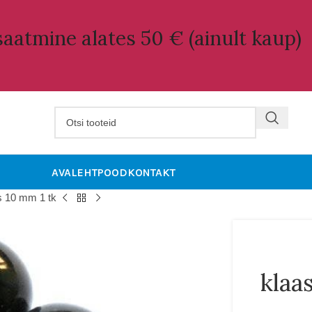
aatmine alates 50 € (ainult kaup)
AVALEHT
POOD
KONTAKT
 10 mm 1 tk
klaa