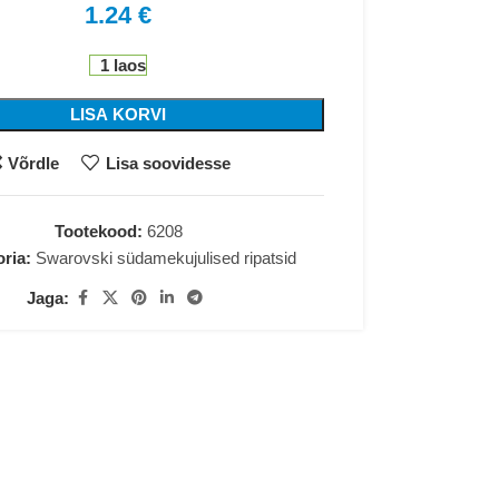
1.24
€
1 laos
LISA KORVI
Võrdle
Lisa soovidesse
Tootekood:
6208
ria:
Swarovski südamekujulised ripatsid
Jaga: