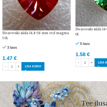
Swarovski süda 14×
Swarovski süda 14,4×14 mm red magma
tk
1 tk
5 laos
3 laos
1.58
€
1.47
€
LISA 
LISA KORVI
Tee ilus