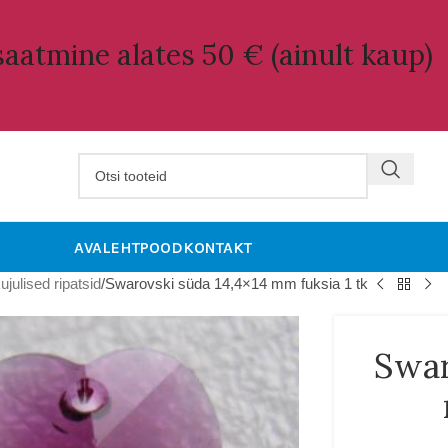
aatmine alates 50 € (ainult kaup)
AVALEHT
POOD
KONTAKT
ulised ripatsid
Swarovski süda 14,4×14 mm fuksia 1 tk
Swar