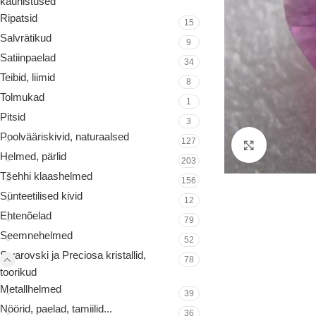
kaunistused
Ripatsid
15
Salvrätikud
9
Satiinpaelad
34
Teibid, liimid
8
Tolmukad
1
Pitsid
3
Poolvääriskivid, naturaalsed
127
Suurenda
Helmed, pärlid
203
Tšehhi klaashelmed
156
Sünteetilised kivid
12
Ehtenõelad
79
Seemnehelmed
52
Swarovski ja Preciosa kristallid,
78
toorikud
Metallhelmed
39
Nöörid, paelad, tamiilid...
36