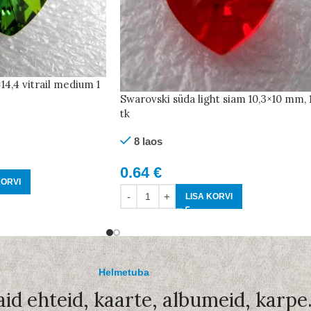
14,4 vitrail medium 1
Swarovski süda light siam 10,3×10 mm, 
tk
8 laos
0.64
€
KORVI
LISA KORVI
Helmetuba
aid ehteid, kaarte, albumeid, karpe.