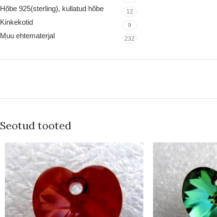
Hõbe 925(sterling), kullatud hõbe
12
Kinkekotid
9
Muu ehtematerjal
232
Seotud tooted