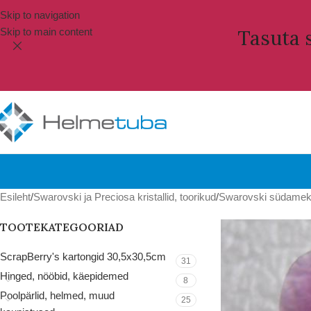
Skip to navigation
Skip to main content
Tasuta s
Esileht
Swarovski ja Preciosa kristallid, toorikud
Swarovski südamekuj
TOOTEKATEGOORIAD
ScrapBerry's kartongid 30,5x30,5cm
31
Hinged, nööbid, käepidemed
8
Poolpärlid, helmed, muud
25