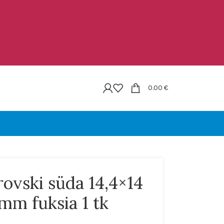
0.00
€
ovski süda 14,4×14
mm fuksia 1 tk