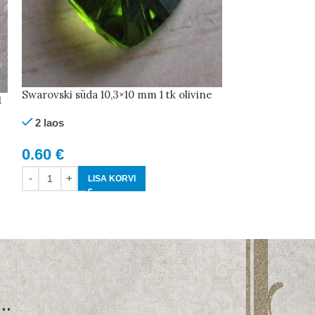
Swarovski süda 
tk
Swarovski süda 10,3×10 mm 1 tk olivine
1
1 laos
2 laos
0.70
€
0.60
€
LISA KORVI
LISA KORVI
..