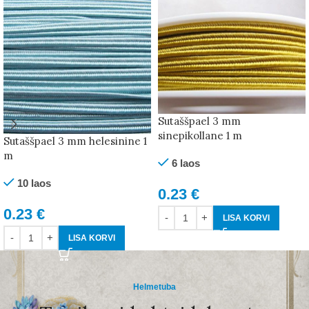
Sutaššpael 3 mm
sinepikollane 1 m
Sutaššpael 3 mm helesinine 1
m
6 laos
10 laos
0.23
€
0.23
€
LISA KORVI
LISA KORVI
Helmetuba