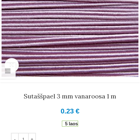
Suurenda
Sutaššpael 3 mm vanaroosa 1 m
0.23
€
5 laos