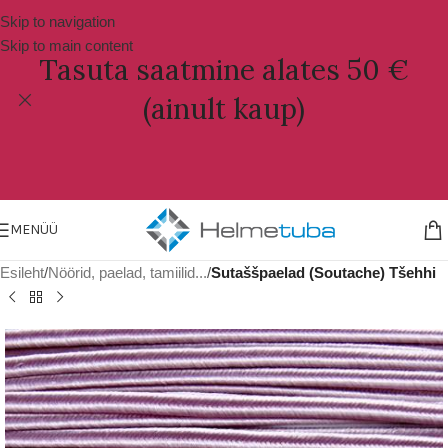
Skip to navigation
Skip to main content
Tasuta saatmine alates 50 €
(ainult kaup)
MENÜÜ
Esileht
Nöörid, paelad, tamiilid...
Sutaššpaelad (Soutache) Tšehhi