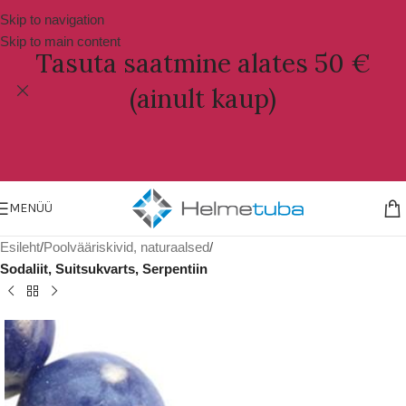
Skip to navigation
Skip to main content
Tasuta saatmine alates 50 €
(ainult kaup)
MENÜÜ
Esileht
Poolvääriskivid, naturaalsed
Sodaliit, Suitsukvarts, Serpentiin