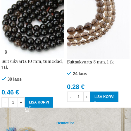
Suitsukvarts 10 mm, tumedad,
Suitsukvarts 8 mm, 1 tk
1 tk
24 laos
30 laos
0.28
€
0.46
€
LISA KORVI
LISA KORVI
Helmetuba