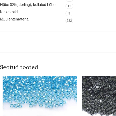
Hõbe 925(sterling), kullatud hõbe
12
Kinkekotid
9
Muu ehtematerjal
232
Seotud tooted