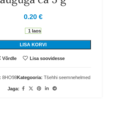
0.20
€
1 laos
LISA KORVI
Võrdle
Lisa soovidesse
:
8HO98
Kategooria:
Tšehhi seemnehelmed
Jaga: