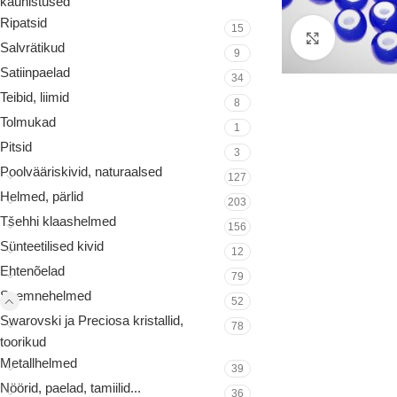
kaunistused
Ripatsid
15
Suurenda
Salvrätikud
9
Satiinpaelad
34
Teibid, liimid
8
Tolmukad
1
Pitsid
3
Poolvääriskivid, naturaalsed
127
Helmed, pärlid
203
Tšehhi klaashelmed
156
Sünteetilised kivid
12
Ehtenõelad
79
Seemnehelmed
52
Swarovski ja Preciosa kristallid,
78
toorikud
Metallhelmed
39
Nöörid, paelad, tamiilid...
36