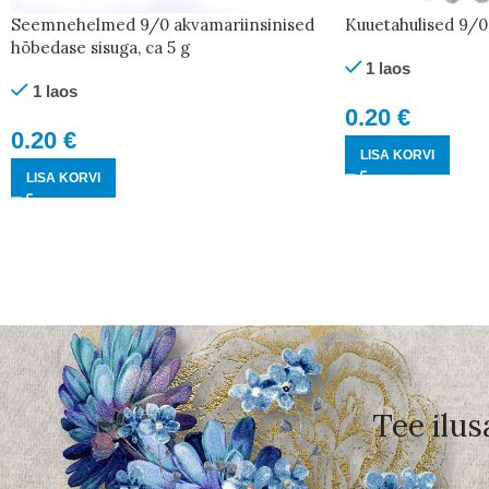
Seemnehelmed 9/0 akvamariinsinised
Kuuetahulised 9/0 
hõbedase sisuga, ca 5 g
1 laos
1 laos
0.20
€
0.20
€
LISA KORVI
LISA KORVI
Tee ilus