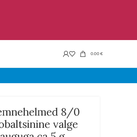
0.00
€
emnehelmed 8/0
obaltsinine valge
auguga ca 5 g