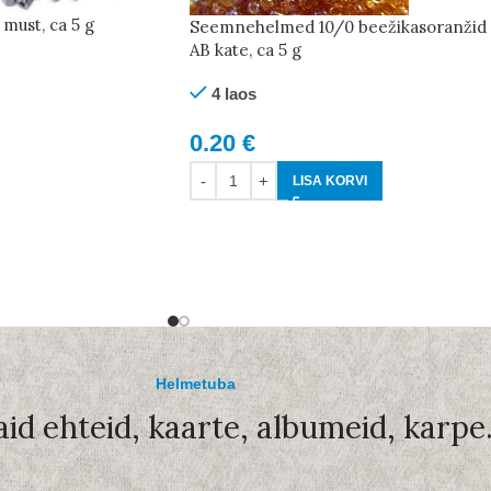
must, ca 5 g
Seemnehelmed 10/0 beežikasoranžid
AB kate, ca 5 g
4 laos
0.20
€
LISA KORVI
Helmetuba
aid ehteid, kaarte, albumeid, karpe.