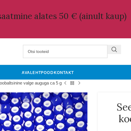
aatmine alates 50 € (ainult kaup)
AVALEHT
POOD
KONTAKT
obaltsinine valge auguga ca 5 g
Se
ko