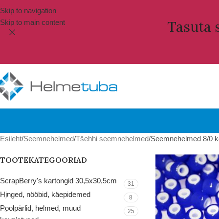
Skip to navigation
Skip to main content
Tasuta s
Esileht
Seemnehelmed
Tšehhi seemnehelmed
Seemnehelmed 8/0 ko
TOOTEKATEGOORIAD
ScrapBerry's kartongid 30,5x30,5cm
31
Hinged, nööbid, käepidemed
8
Poolpärlid, helmed, muud
25