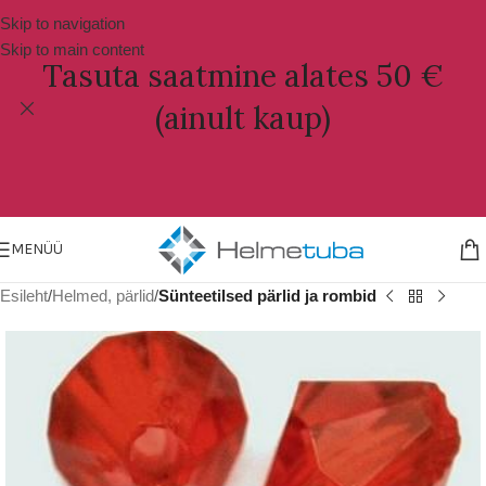
Skip to navigation
Skip to main content
Tasuta saatmine alates 50 €
(ainult kaup)
MENÜÜ
Esileht
Helmed, pärlid
Sünteetilsed pärlid ja rombid