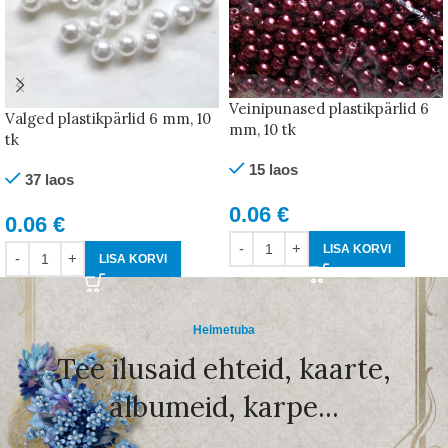
Veinipunased plastikpärlid 6
Valged plastikpärlid 6 mm, 10
mm, 10 tk
tk
15 laos
37 laos
0.06
€
0.06
€
LISA KORVI
LISA KORVI
Helmetuba
Tee ilusaid ehteid, kaarte,
albumeid, karpe...