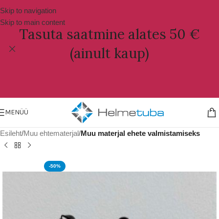
Skip to navigation
Skip to main content
Tasuta saatmine alates 50 €
(ainult kaup)
MENÜÜ
Esileht
Muu ehtematerjal
Muu materjal ehete valmistamiseks
-50%