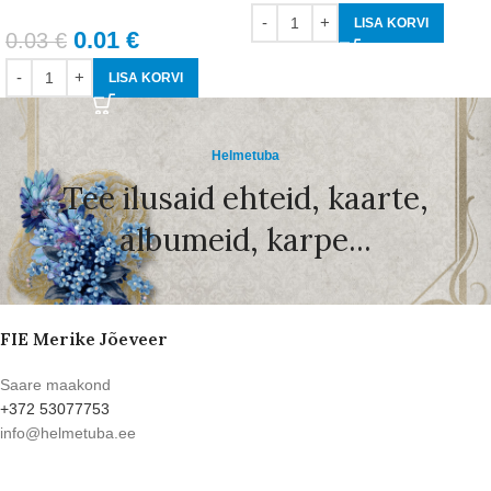
LISA KORVI
0.01
€
0.03
€
LISA KORVI
Helmetuba
Tee ilusaid ehteid, kaarte,
albumeid, karpe...
FIE Merike Jõeveer
Saare maakond
+372 53077753
info@helmetuba.ee