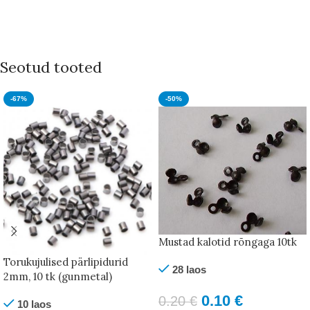
Seotud tooted
-67%
-50%
Mustad kalotid rõngaga 10tk
Torukujulised pärlipidurid
28 laos
2mm, 10 tk (gunmetal)
0.10
€
0.20
€
10 laos