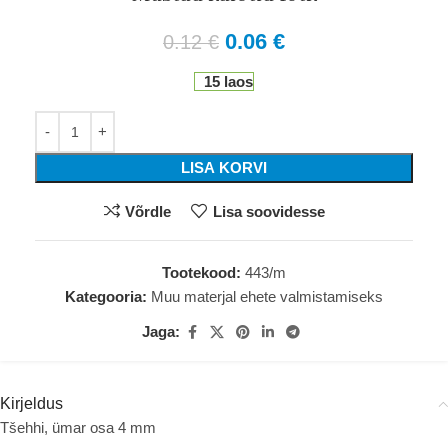
0.06
€
0.12
€
15 laos
LISA KORVI
Võrdle
Lisa soovidesse
Tootekood:
443/m
Kategooria:
Muu materjal ehete valmistamiseks
Jaga:
Kirjeldus
Tšehhi, ümar osa 4 mm