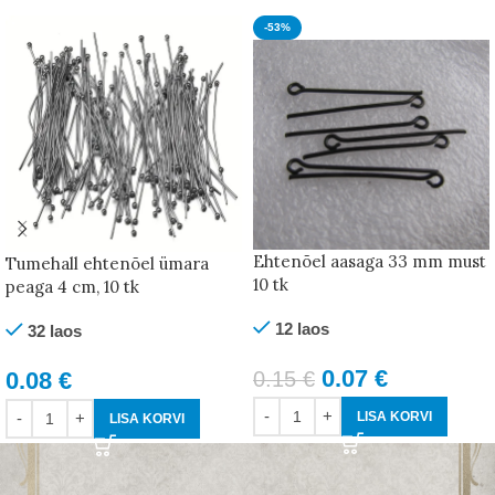
-53%
Ehtenõel aasaga 33 mm must
Tumehall ehtenõel ümara
10 tk
peaga 4 cm, 10 tk
12 laos
32 laos
0.07
€
0.08
€
0.15
€
LISA KORVI
LISA KORVI