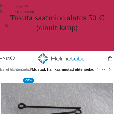
Skip to navigation
Skip to main content
Tasuta saatmine alates 50 €
(ainult kaup)
MENÜÜ
Esileht
Ehtenõelad
Mustad, hallikasmustad ehtenõelad
-53%