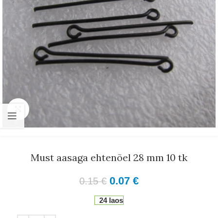
Suurenda
Must aasaga ehtenõel 28 mm 10 tk
0.07
€
0.15
€
24 laos