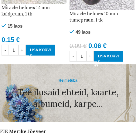
Miracle helmes 12 mm
Miracle helmes 10 mm
kuldpruun, 1 tk
tumepruun, 1 tk
15 laos
49 laos
0.15
€
0.06
€
0.09
€
LISA KORVI
LISA KORVI
Helmetuba
Tee ilusaid ehteid, kaarte,
albumeid, karpe...
FIE Merike Jõeveer