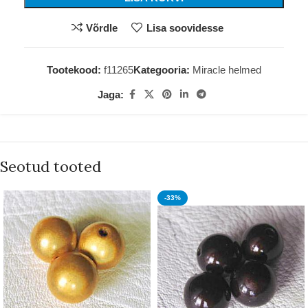
Võrdle
Lisa soovidesse
Tootekood:
f11265
Kategooria:
Miracle helmed
Jaga:
Seotud tooted
-33%