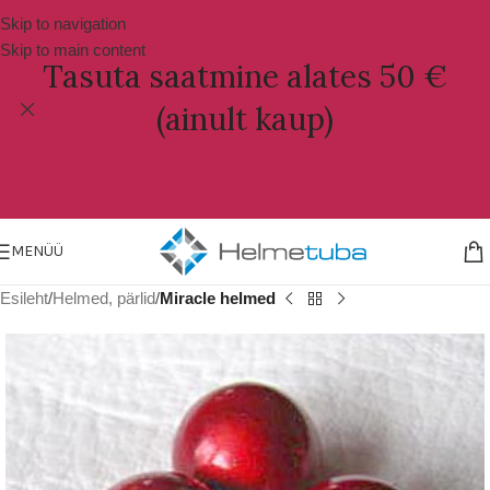
Skip to navigation
Skip to main content
Tasuta saatmine alates 50 €
(ainult kaup)
MENÜÜ
Esileht
Helmed, pärlid
Miracle helmed