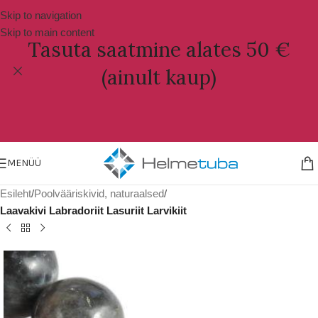
Skip to navigation
Skip to main content
Tasuta saatmine alates 50 €
(ainult kaup)
MENÜÜ
Esileht
Poolvääriskivid, naturaalsed
Laavakivi Labradoriit Lasuriit Larvikiit