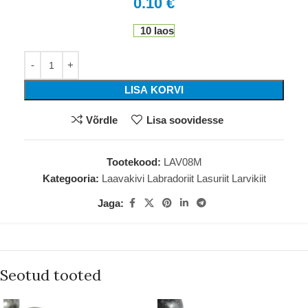
0.10
€
10 laos
LISA KORVI
Võrdle
Lisa soovidesse
Tootekood:
LAV08M
Kategooria:
Laavakivi Labradoriit Lasuriit Larvikiit
Jaga:
Seotud tooted