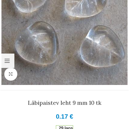
Suurenda
Läbipaistev leht 9 mm 10 tk
0.17
€
29 laos