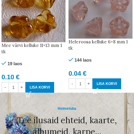
Heleroosa kelluke 6×8 mm 1
Mee värvi kelluke 11×13 mm 1
tk
tk
144 laos
19 laos
0.04
€
0.10
€
LISA KORVI
LISA KORVI
Helmetuba
Tee ilusaid ehteid, kaarte,
albumeid, karpe...