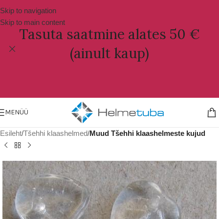
Skip to navigation
Skip to main content
Tasuta saatmine alates 50 €
(ainult kaup)
MENÜÜ
Esileht
Tšehhi klaashelmed
Muud Tšehhi klaashelmeste kujud