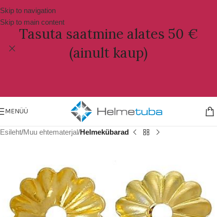
Skip to navigation
Skip to main content
Tasuta saatmine alates 50 €
(ainult kaup)
MENÜÜ
Esileht
Muu ehtematerjal
Helmekübarad