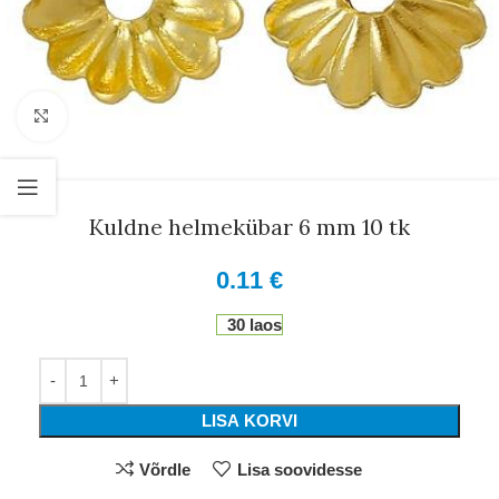
Suurenda
Kuldne helmekübar 6 mm 10 tk
0.11
€
30 laos
LISA KORVI
Võrdle
Lisa soovidesse