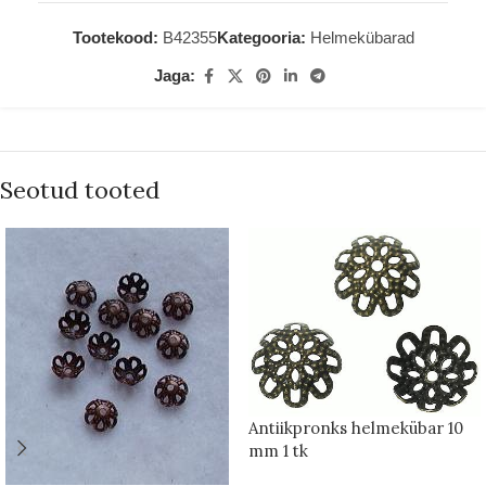
Tootekood:
B42355
Kategooria:
Helmekübarad
Jaga:
Seotud tooted
Antiikpronks helmekübar 10
mm 1 tk