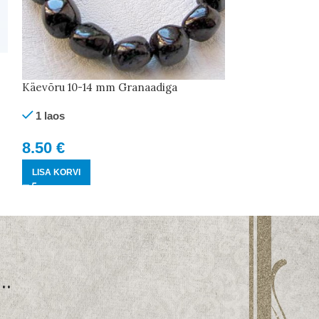
Käevõru 10-14 mm Granaadiga
1 laos
8.50
€
LISA KORVI
..