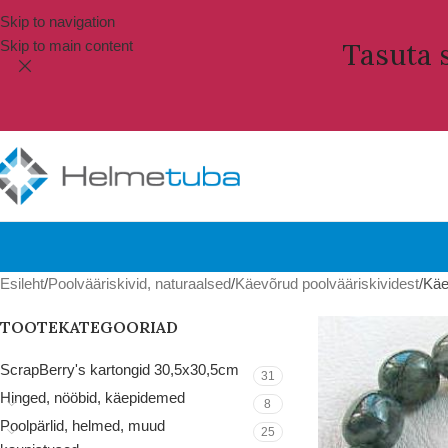
Skip to navigation
Skip to main content
Tasuta s
Esileht
Poolvääriskivid, naturaalsed
Käevõrud poolvääriskividest
Käe
TOOTEKATEGOORIAD
ScrapBerry's kartongid 30,5x30,5cm
31
Hinged, nööbid, käepidemed
8
Poolpärlid, helmed, muud
25