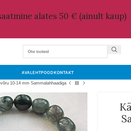
aatmine alates 50 € (ainult kaup)
AVALEHT
POOD
KONTAKT
võru 10-14 mm Sammalahhaadiga
Kä
S