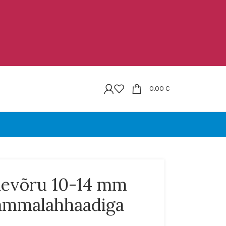
0.00
€
evõru 10-14 mm
ammalahhaadiga