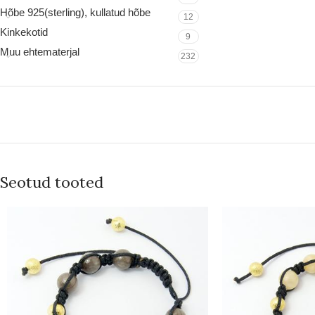
Hõbe 925(sterling), kullatud hõbe
12
Kinkekotid
9
Muu ehtematerjal
232
Seotud tooted