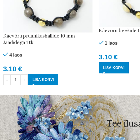
Käevõru beežide 1
Käevõru pruunikashallide 10 mm
Jaadidega 1 tk
1 laos
4 laos
3.10
€
3.10
€
LISA KORVI
LISA KORVI
Tee ilus