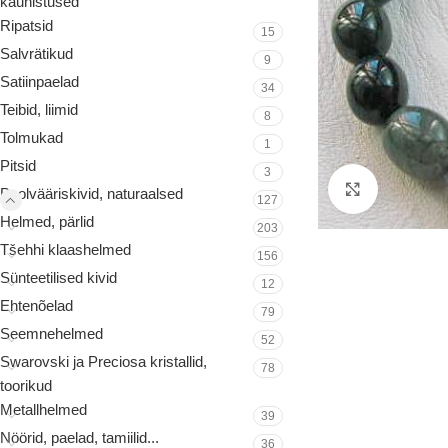
kaunistused
Ripatsid
15
Salvrätikud
9
Satiinpaelad
34
Teibid, liimid
8
Tolmukad
1
Pitsid
3
Suurenda
Poolvääriskivid, naturaalsed
127
Helmed, pärlid
203
Tšehhi klaashelmed
156
Sünteetilised kivid
12
Ehtenõelad
79
Seemnehelmed
52
Swarovski ja Preciosa kristallid,
78
toorikud
Metallhelmed
39
Nöörid, paelad, tamiilid...
36