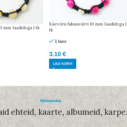
Käevõru fuksiavärvi 10 mm Jaadidega 1
0 mm Jaadidega 1 tk
tk
1 laos
3.10
€
LISA KORVI
Helmetuba
aid ehteid, kaarte, albumeid, karpe.