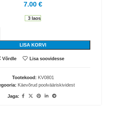
7.00
€
3 laos
LISA KORVI
Võrdle
Lisa soovidesse
Tootekood:
KV0801
egooria:
Käevõrud poolvääriskividest
Jaga: