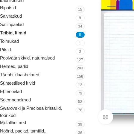
kaunistused
Ripatsid
15
Salvrätikud
9
Satiinpaelad
34
Teibid, liimid
8
Tolmukad
1
Pitsid
3
Poolvääriskivid, naturaalsed
127
Helmed, pärlid
203
Tšehhi klaashelmed
156
Sünteetilised kivid
12
Ehtenõelad
79
Seemnehelmed
52
Swarovski ja Preciosa kristallid,
78
toorikud
Suurenda
Metallhelmed
39
Nöörid, paelad, tamiilid...
36