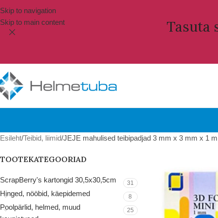
Skip to navigation
Skip to main content
Tasuta s
Esileht
Teibid, liimid
JEJE mahulised teibipadjad 3 mm x 3 mm x 1 
TOOTEKATEGOORIAD
ScrapBerry's kartongid 30,5x30,5cm
31
Hinged, nööbid, käepidemed
8
Poolpärlid, helmed, muud
25