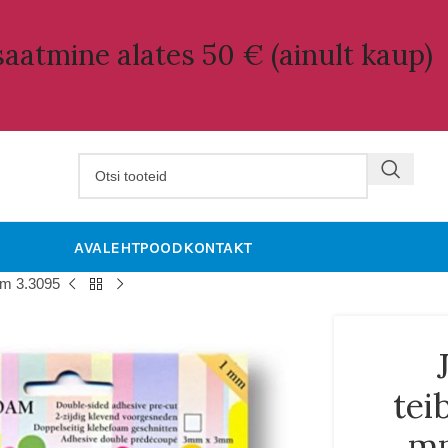
aatmine alates 50 € (ainult kaup)
AVALEHT
POOD
KONTAKT
mm 3.3095
tei
mm