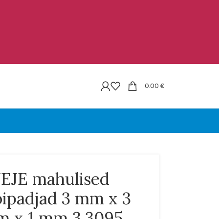
0.00
€
JEJE mahulised
bipadjad 3 mm x 3
 x 1 mm 3.3095