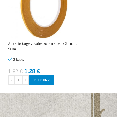
Aurelie foamis
AUFP1005 mustad
Aurelie tugev kahepoolne teip 3 mm,
50m
2 laos
2 laos
0.22
€
1.28
€
1.82
€
LI
LISA KORVI
..