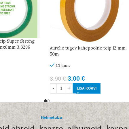
eip Super Strong
5mx6mm 3.3286
Aurelie tugev kahepoolne teip 12 mm,
50m
11 laos
3.00
€
3.90
€
LISA KORVI
Helmetuba
aid ehteid, kaarte, albumeid, karpe.