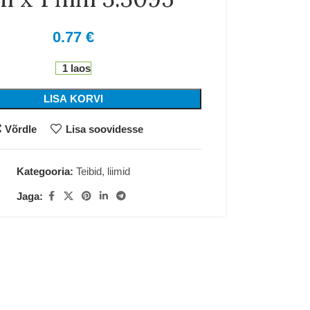
0.77
€
1 laos
LISA KORVI
Võrdle
Lisa soovidesse
Kategooria:
Teibid, liimid
Jaga: