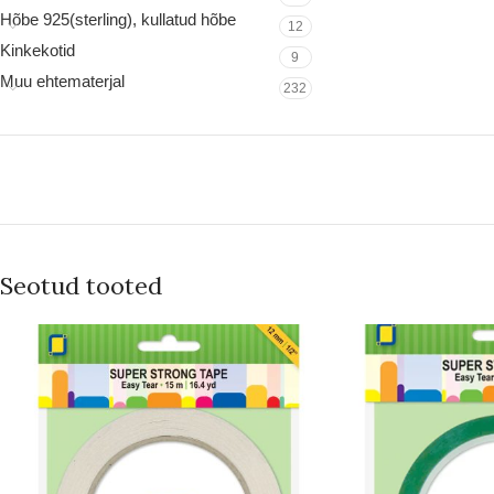
Hõbe 925(sterling), kullatud hõbe
12
Kinkekotid
9
Muu ehtematerjal
232
Seotud tooted