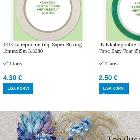
JEJE kahepoolne teip Super Strong
JEJE kahepoolne t
12mmx15m 3.3280
Tape Easy Tear 1
1 laos
1 laos
4.30
€
2.50
€
LISA KORVI
LISA KORVI
Tee ilus