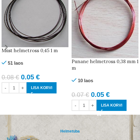
Must helmetross 0,45 1 m
Punane helmetross 0,38 mm 1
51 laos
m
0.05
€
0.08
€
10 laos
LISA KORVI
0.05
€
0.07
€
LISA KORVI
Helmetuba