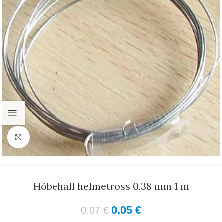
Suurenda
Hõbehall helmetross 0,38 mm 1 m
0.05
€
0.07
€