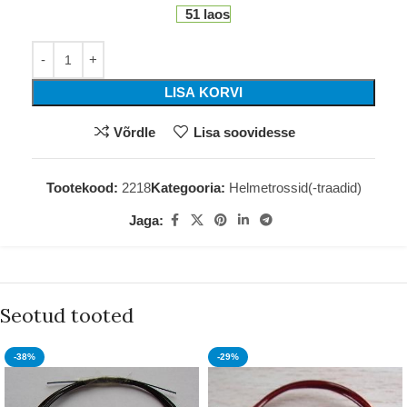
51 laos
LISA KORVI
Võrdle
Lisa soovidesse
Tootekood:
2218
Kategooria:
Helmetrossid(-traadid)
Jaga:
Seotud tooted
-38%
-29%