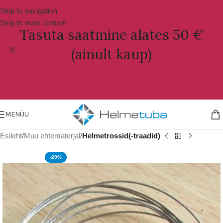
Skip to navigation
Skip to main content
Tasuta saatmine alates 50 €
(ainult kaup)
MENÜÜ
Esileht
Muu ehtematerjal
Helmetrossid(-traadid)
-29%