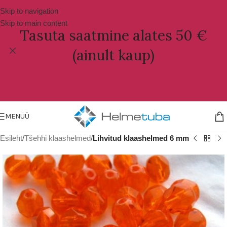
Skip to navigation
Skip to main content
Tasuta saatmine alates 50 €
(ainult kaup)
MENÜÜ
Esileht
Tšehhi klaashelmed
Lihvitud klaashelmed 6 mm