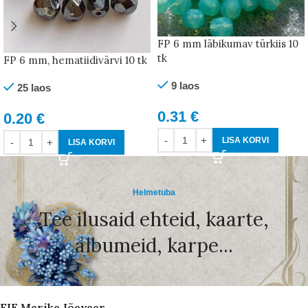
FP 6 mm läbikumav türkiis 10
tk
FP 6 mm, hematiidivärvi 10 tk
9 laos
25 laos
0.31
€
0.20
€
LISA KORVI
LISA KORVI
Helmetuba
Tee ilusaid ehteid, kaarte,
albumeid, karpe...
FIE Merike Jõeveer