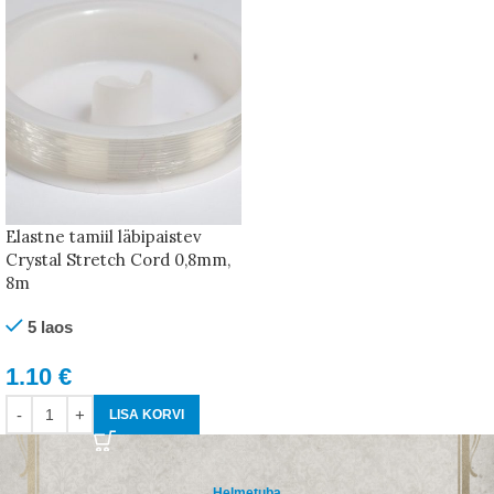
Elastne tamiil läbipaistev
Crystal Stretch Cord 0,8mm,
8m
5 laos
1.10
€
LISA KORVI
Helmetuba