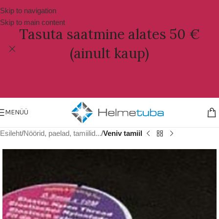
Skip to navigation
Skip to main content
Tasuta saatmine alates 50 €
(ainult kaup)
MENÜÜ
Esileht
Nöörid, paelad, tamiilid...
Veniv tamiil