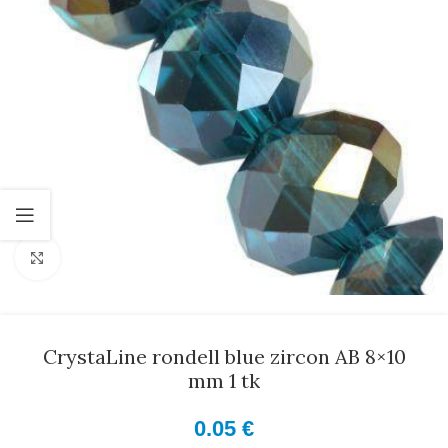
Suurenda
CrystaLine rondell blue zircon AB 8×10
mm 1 tk
0.05
€