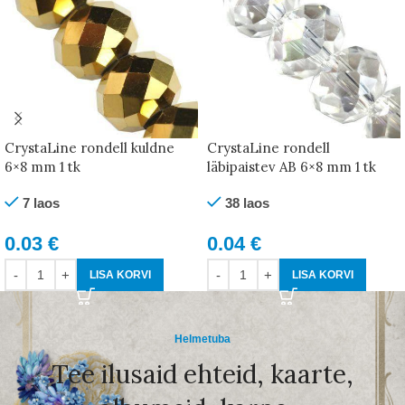
CrystaLine rondell kuldne
CrystaLine rondell
6×8 mm 1 tk
läbipaistev AB 6×8 mm 1 tk
7 laos
38 laos
0.03
€
0.04
€
LISA KORVI
LISA KORVI
Helmetuba
Tee ilusaid ehteid, kaarte,