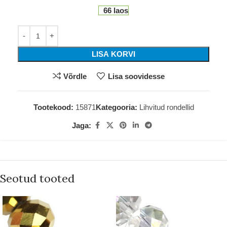
66 laos
LISA KORVI
Võrdle
Lisa soovidesse
Tootekood:
15871
Kategooria:
Lihvitud rondellid
Jaga:
Seotud tooted