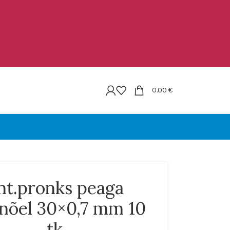
0.00
€
nt.pronks peaga
nõel 30×0,7 mm 10
tk