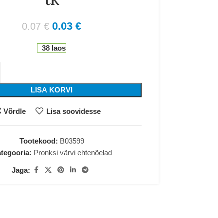
0.03
€
0.07
€
38 laos
LISA KORVI
Võrdle
Lisa soovidesse
Tootekood:
B03599
tegooria:
Pronksi värvi ehtenõelad
Jaga: