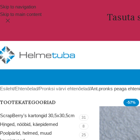
Skip to navigation
Skip to main content
Tasuta s
Esileht
Ehtenõelad
Pronksi värvi ehtenõelad
Ant.pronks peaga ehten
TOOTEKATEGOORIAD
-57%
ScrapBerry's kartongid 30,5x30,5cm
31
Hinged, nööbid, käepidemed
8
Poolpärlid, helmed, muud
25