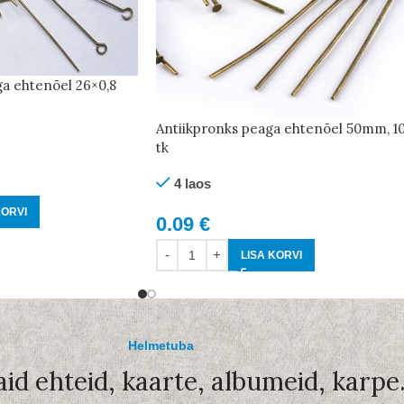
ga ehtenõel 26×0,8
Antiikpronks peaga ehtenõel 50mm, 1
tk
4 laos
KORVI
0.09
€
LISA KORVI
Helmetuba
aid ehteid, kaarte, albumeid, karpe.