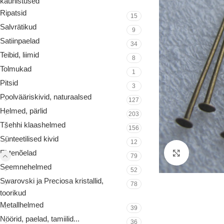
kaunistused
Ripatsid
15
Salvrätikud
9
Satiinpaelad
34
Teibid, liimid
8
Tolmukad
1
Pitsid
3
Poolvääriskivid, naturaalsed
127
Helmed, pärlid
203
Tšehhi klaashelmed
156
Sünteetilised kivid
12
Ehtenõelad
Suurenda
79
Seemnehelmed
52
Swarovski ja Preciosa kristallid,
78
toorikud
Metallhelmed
39
Nöörid, paelad, tamiilid...
36