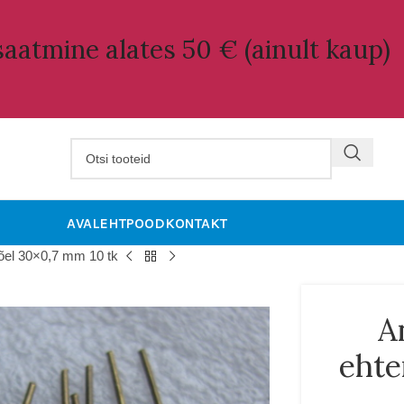
aatmine alates 50 € (ainult kaup)
AVALEHT
POOD
KONTAKT
õel 30×0,7 mm 10 tk
A
ehte