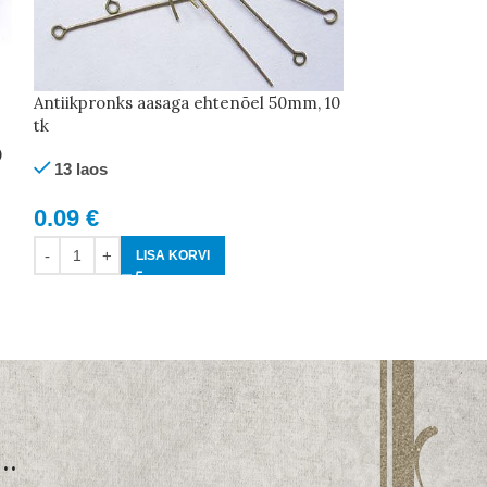
Antiikpronks aasaga ehtenõel 50mm, 10
Antiikpronks a
tk
tk
0
13 laos
7 laos
0.09
€
0.08
€
LISA KORVI
LI
..