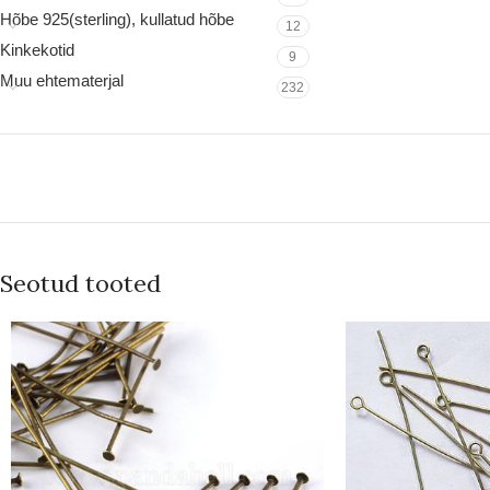
Hõbe 925(sterling), kullatud hõbe
12
Kinkekotid
9
Muu ehtematerjal
232
Seotud tooted