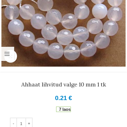
Suurenda
Ahhaat lihvitud valge 10 mm 1 tk
0.21
€
7 laos