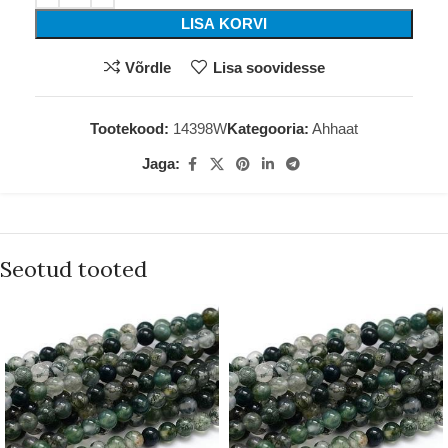
LISA KORVI
Võrdle
Lisa soovidesse
Tootekood:
14398W
Kategooria:
Ahhaat
Jaga:
Seotud tooted