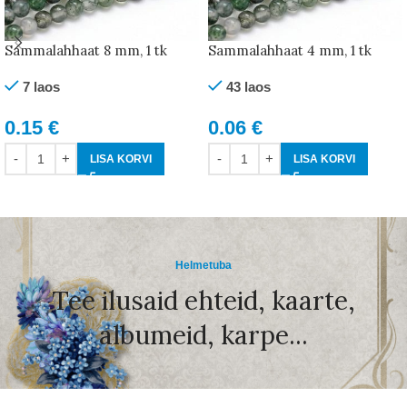
Sammalahhaat 8 mm, 1 tk
Sammalahhaat 4 mm, 1 tk
7 laos
43 laos
0.15
€
0.06
€
LISA KORVI
LISA KORVI
Helmetuba
Tee ilusaid ehteid, kaarte,
albumeid, karpe...