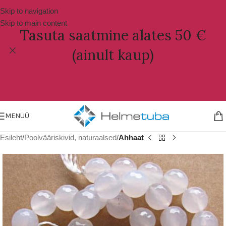
Skip to navigation
Skip to main content
Tasuta saatmine alates 50 €
(ainult kaup)
MENÜÜ
Esileht
Poolvääriskivid, naturaalsed
Ahhaat